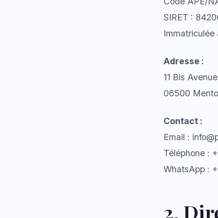
Code APE/NA
SIRET : 842
Immatriculée 
Adresse :
11 Bis Avenue
06500 Mento
Contact :
Email : info@p
Téléphone : 
WhatsApp : +
2. Dir