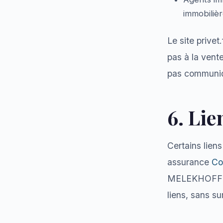
immobiliè
Le site prive
pas à la vente
pas communiqu
6. Lie
Certains lien
assurance
Co
MELEKHOFF & 
liens, sans s