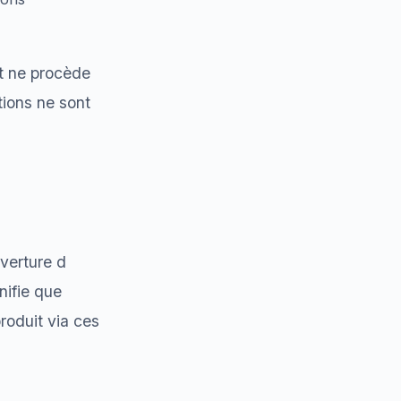
et ne procède
tions ne sont
uverture d
gnifie que
oduit via ces