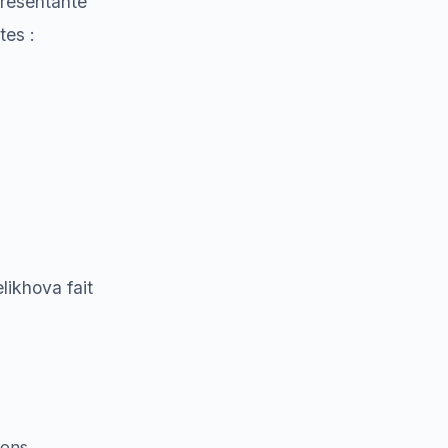
présentante
tes :
likhova fait
ions