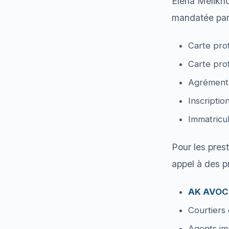
Elena Melikho
mandatée par 
Carte prof
Carte prof
Agrément 
Inscriptio
Immatricu
Pour les prest
appel à des pr
AK AVOC
Courtiers
Agents imm