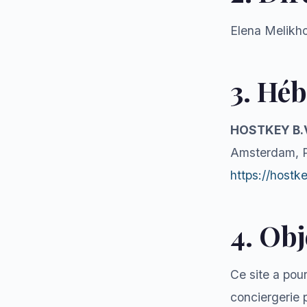
Elena Melikho
3. Hé
HOSTKEY B.
Amsterdam, 
https://hostk
4. Obj
Ce site a pou
conciergerie