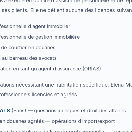
va exerce en qualité d assistante personnelle et de re
ses clients. Elle ne détient aucune des licences suivan
essionnelle d agent immobilier
essionnelle de gestion immobilière
de courtier en douanes
n au barreau des avocats
lation en tant qu agent d assurance (ORIAS)
ations nécessitant une habilitation spécifique, Elena Me
ofessionnels licenciés et agréés :
ATS
(Paris) — questions juridiques et droit des affaires
 en douanes agréés — opérations d import/export
obiliers titulaires de la carte professionnelle — transact