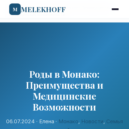
MELEKHOFF
Home
-
Монако
-
Роды в Монако: Преимущества и
M
Медицинские Возможности
Роды в Монако:
Преимущества и
Медицинские
Возможности
06.07.2024
· Елена ·
Монако
,
Новости
,
Семья