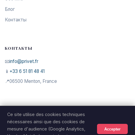
Блог
Контакты
КОНТАКТЫ
📧
info@privet.fr
📱
+33 6 51 81 48 41
📍
06500 Menton, France
Ce site utilise des cookies techniques
© 2026 MELEKHOFF & FILS. Tous droits réservés.
nécessaires ainsi que des cookies de
Услуги
Обо
Блог
Контакты
Правовая
Politique de
mesure d'audience (Google Analytics,
Accepter