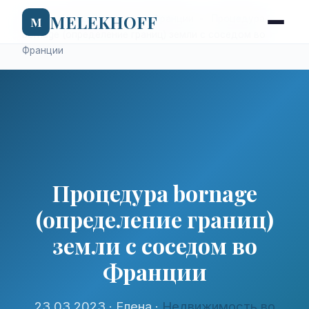
MELEKHOFF
Home
-
Недвижимость во Франции
-
Процедура
M
bornage (определение границ) земли с соседом во
Франции
Процедура bornage
(определение границ)
земли с соседом во
Франции
23.03.2023
· Елена ·
Недвижимость во